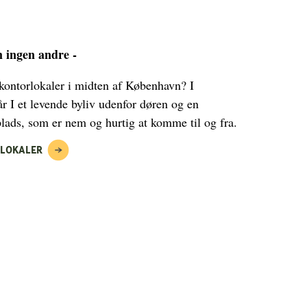
m ingen andre -
 kontorlokaler i midten af København? I
r I et levende byliv udenfor døren og en
lads, som er nem og hurtig at komme til og fra.
RLOKALER