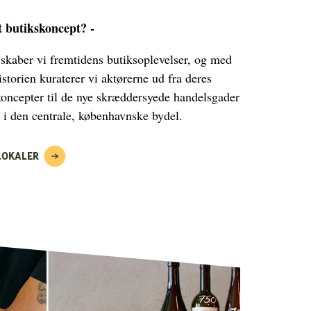
t butikskoncept? -
skaber vi fremtidens butiksoplevelser, og med
storien kuraterer vi aktørerne ud fra deres
koncepter til de nye skræddersyede handelsgader
 i den centrale, københavnske bydel.
SLOKALER