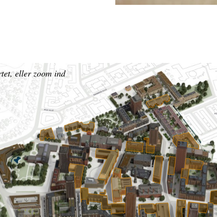
tet, eller zoom ind
Henter kortet ...