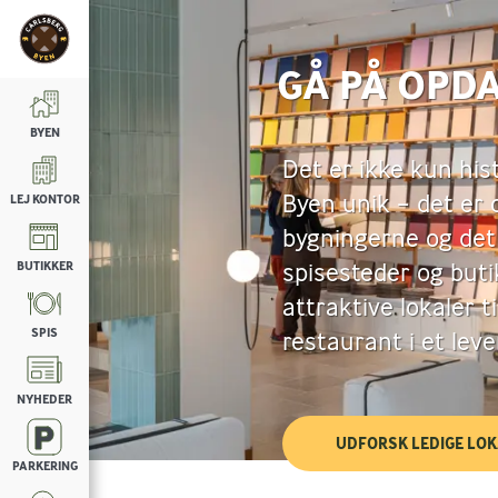
GÅ PÅ OPD
BYEN
Det er ikke kun his
Byen unik – det er 
LEJ KONTOR
bygningerne og det
spisesteder og buti
BUTIKKER
attraktive lokaler ti
SPIS
restaurant i et lev
NYHEDER
UDFORSK LEDIGE LO
PARKERING