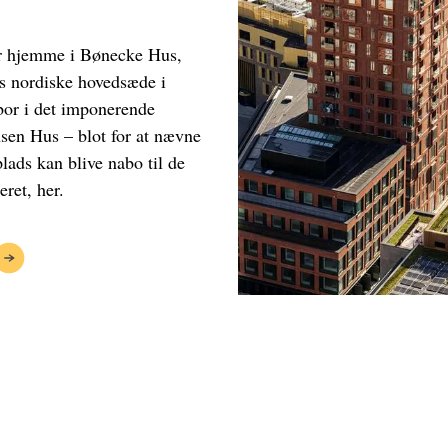
ar hjemme i Bønecke Hus,
s nordiske hovedsæde i
or i det imponerende
sen Hus – blot for at nævne
lads kan blive nabo til de
ret, her.