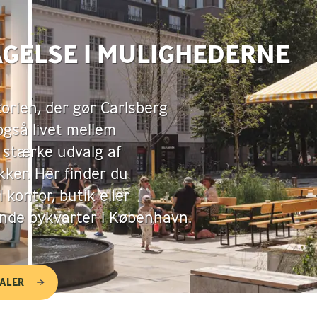
AGELSE I MULIGHEDERNE
torien, der gør Carlsberg
også livet mellem
 stærke udvalg af
kker. Her finder du
l kontor, butik eller
ende bykvarter i København.
KALER