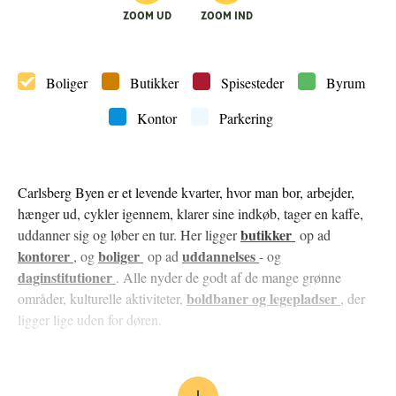
ZOOM UD
ZOOM IND
Boliger
Butikker
Spisesteder
Byrum
Kontor
Parkering
Carlsberg Byen er et levende kvarter, hvor man bor, arbejder,
hænger ud, cykler igennem, klarer sine indkøb, tager en kaffe,
butikker
uddanner sig og løber en tur. Her ligger
op ad
kontorer
boliger
uddannelses
, og
op ad
- og
daginstitutioner
. Alle nyder de godt af de mange grønne
boldbaner og legepladser
områder, kulturelle aktiviteter,
, der
ligger lige uden for døren.
MERE KØBENHAVN TIL KØBENHAVN
De to bryggere, far og søn, delte måske ikke verdensanskuelse.