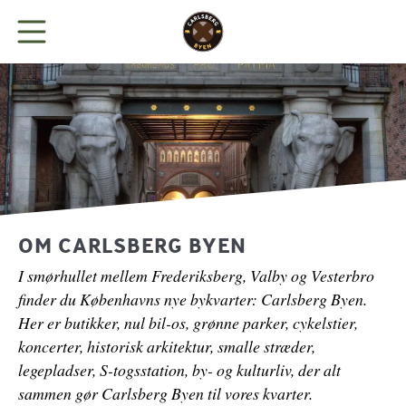
BYEN
LEJ KONTOR
BUTIKKER
OM CARLSBERG BYEN
I smørhullet mellem Frederiksberg, Valby og Vesterbro
SPIS
finder du Københavns nye bykvarter: Carlsberg Byen.
Her er butikker, nul bil-os, grønne parker, cykelstier,
NYHEDER
koncerter, historisk arkitektur, smalle stræder,
legepladser, S-togsstation, by- og kulturliv, der alt
PARKERING
sammen gør Carlsberg Byen til vores kvarter.