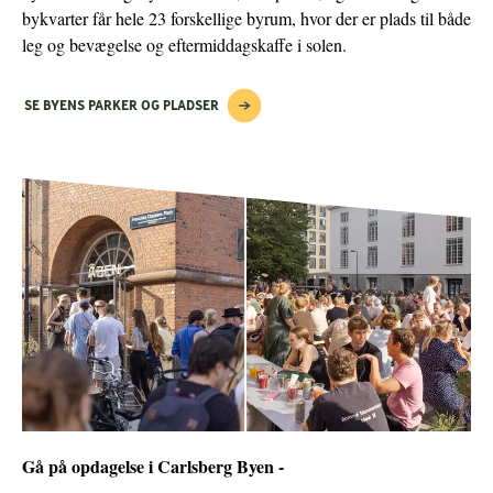
Carlsberg Byen er ikke et projekt, et område, et byggeri eller en
bykvarter får hele 23 forskellige byrum, hvor der er plads til både
vision. Det er et sted, man bor, står af, hænger ud, tager hen,
leg og bevægelse og eftermiddagskaffe i solen.
handler, går tur, slapper af, arbejder og bliver dygtigere. Og det
er hverken kvadratmeter eller købekraft, der forener os.
SE BYENS PARKER OG PLADSER
Det er glæden ved at give og få tilbage af byen.
Gå på opdagelse i Carlsberg Byen -