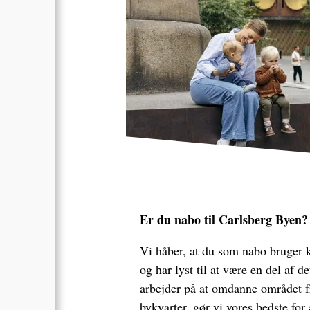
Er du nabo til Carlsberg Byen?
Vi håber, at du som nabo bruger k
og har lyst til at være en del af d
arbejder på at omdanne området f
bykvarter, gør vi vores bedste for