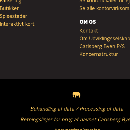
Parkering
Se kontorlokaler til le
Butikker
Se alle kontorvirkso
Spisesteder
OM OS
Interaktivt kort
Kontakt
Om Udviklingsselska
Carlsberg Byen P/S
Koncernstruktur
Behandling af data / Processing of data
Retningslinjer for brug af navnet Carlsberg By
Ansvarsfraskrivelse