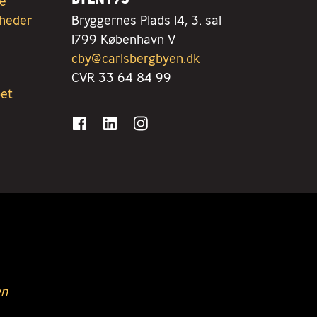
je
mheder
Bryggernes Plads 14, 3. sal
1799 København V
cby@carlsbergbyen.dk
CVR 33 64 84 99
bet
en