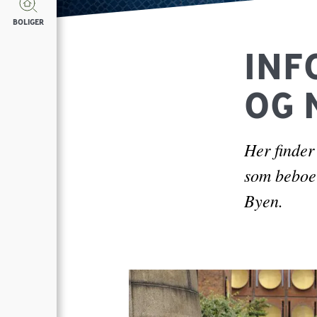
BOLIGER
INF
OG 
Her finder
som beboer
Byen.