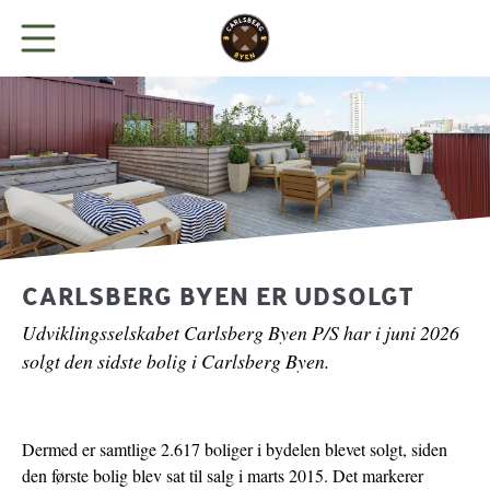
BYEN
LEJ KONTOR
BUTIKKER
CARLSBERG BYEN ER UDSOLGT
Udviklingsselskabet Carlsberg Byen P/S har i juni 2026
SPIS
solgt den sidste bolig i Carlsberg Byen.
NYHEDER
Dermed er samtlige 2.617 boliger i bydelen blevet solgt, siden
PARKERING
den første bolig blev sat til salg i marts 2015. Det markerer