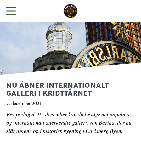
BYEN
LEJ KONTOR
BUTIKKER
NU ÅBNER INTERNATIONALT
GALLERI I KRIDTTÅRNET
SPIS
7. december 2021
Fra fredag d. 10. december kan du besøge det populære
NYHEDER
og internationalt anerkendte galleri, von Bartha, der nu
slår dørene op i historisk bygning i Carlsberg Byen.
PARKERING