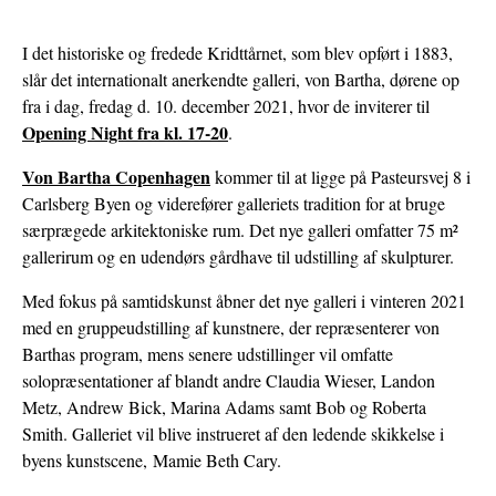
BOLIGER
I det historiske og fredede Kridttårnet, som blev opført i 1883,
slår det internationalt anerkendte galleri, von Bartha, dørene op
fra i dag, fredag d. 10. december 2021, hvor de inviterer til
Opening Night fra kl. 17-20
.
Von Bartha Copenhagen
kommer til at ligge på Pasteursvej 8 i
Carlsberg Byen og viderefører galleriets tradition for at bruge
særprægede arkitektoniske rum. Det nye galleri omfatter 75 m²
gallerirum og en udendørs gårdhave til udstilling af skulpturer.
Med fokus på samtidskunst åbner det nye galleri i vinteren 2021
med en gruppeudstilling af kunstnere, der repræsenterer von
Barthas program, mens senere udstillinger vil omfatte
solopræsentationer af blandt andre Claudia Wieser, Landon
Metz, Andrew Bick, Marina Adams samt Bob og Roberta
Smith. Galleriet vil blive instrueret af den ledende skikkelse i
byens kunstscene, Mamie Beth Cary.