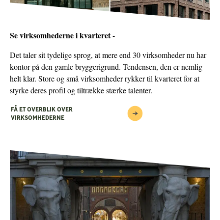
Ja tak, Udviklingsselskabet Carlsberg Byen P/S må kontakte
mig med informationer relateret til erhverv i Carlsberg Byen
Se virksomhederne i kvarteret -
på e-mail/telefon. Bemærk, at du til enhver tid kan frabede
Det taler sit tydelige sprog, at mere end 30 virksomheder nu har
dig at blive kontaktet ved at skrive til
kontor på den gamle bryggerigrund. Tendensen, den er nemlig
erhverv@carlsbergbyen.dk
. Vi beskytter dine
helt klar. Store og små virksomheder rykker til kvarteret for at
styrke deres profil og tiltrække stærke talenter.
personoplysninger. Læs mere
her
.
FÅ ET OVERBLIK OVER
VIRKSOMHEDERNE
SEND
— eller ring til os
+45 30 55 11 28