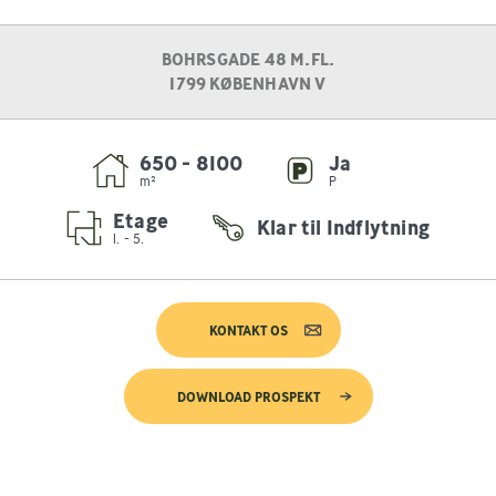
BOLIGER
BOHRSGADE 48 M.FL.
1799
KØBENHAVN V
650 - 8100
Ja
m²
P
Etage
Klar til Indflytning
1. - 5.
KONTAKT OS
DOWNLOAD PROSPEKT