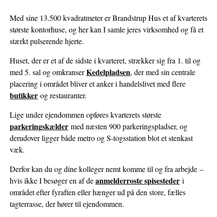
Med sine 13.500 kvadratmeter er Brandstrup Hus et af kvarterets
største kontorhuse, og her kan I samle jeres virksomhed og få et
stærkt pulserende hjerte.
Huset, der er et af de sidste i kvarteret, strækker sig fra 1. til og
Kedelpladsen
med 5. sal og omkranser
, der med sin centrale
placering i området bliver et anker i handelslivet med flere
butikker
og restauranter.
Lige under ejendommen opføres kvarterets største
parkeringskælder
med næsten 900 parkeringspladser, og
derudover ligger både metro og S-togsstation blot et stenkast
væk.
Derfor kan du og dine kolleger nemt komme til og fra arbejde
–
anmelderroste spisesteder
hvis ikke I besøger en af de
i
området efter fyraften eller hænger ud på den store, fælles
tagterrasse, der hører til ejendommen.