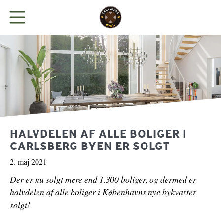
BYEN
LEJ KONTOR
BUTIKKER
HALVDELEN AF ALLE BOLIGER I
CARLSBERG BYEN ER SOLGT
SPIS
2. maj 2021
Der er nu solgt mere end 1.300 boliger, og dermed er
NYHEDER
halvdelen af alle boliger i Københavns nye bykvarter
solgt!
PARKERING