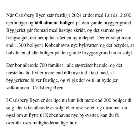
BOLIGER
Når Carlsberg Byen står færdig i 2024 er det med i alt ca. 2.600
600 almene boliger
ejerboliger og
på den gamle bryggerigrund.
Byggeriet går fremad med hastige skridt, og det samme gør
boligsalget, der netop har nået en ny milepæl: Der er solgt mere
end 1.300 boliger i Københavns nye bykvarter, og det betyder, at
halvdelen af alle boliger på den gamle bryggerigrund nu er solgt.
Der bor allerede 700 familier i alle størrelser herude, og det
næste års tid flytter mere end 600 nye ind i takt med, at
byggerierne bliver færdige, og vi glæder os til at byde jer
velkommen i Carlsberg Byen.
I Carlsberg Byen er der lige nu kun lidt mere end 200 boliger til
salg, der ikke allerede er solgt eller reserveret, og drømmer du
også om at flytte til Københavns nye bykvarter, kan du få
her
overblik over mulighederne lige
.