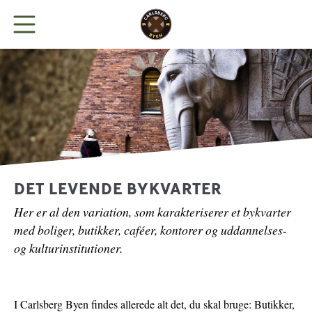
BYEN
LEJ KONTOR
BUTIKKER
DET LEVENDE BYKVARTER
Her er al den variation, som karakteriserer et bykvarter
SPIS
med boliger, butikker, caféer, kontorer og uddannelses-
og kulturinstitutioner.
NYHEDER
PARKERING
I Carlsberg Byen findes allerede alt det, du skal bruge: Butikker,