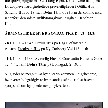
fire (prøve)lejligheder i Carlsberg Byen. Der vil være mulighed
for at opleve færdigindrettede prøvelejligheder i Ottilia Hus,
Scherfig Hus og 19. sal i Bohrs Tårn, og så kan du komme med
indenfor i den sidste, indflytningsklare lejlighed i Jacobsen
Hus.
ÅBNINGSTIDER HVER SØNDAG FRA D. 4/3 - 25/3:
Ottilia Hus
- Kl. 13.00 - 13.45:
på Bag Elefanterne 5, 1.
Jacobsen Hus
tv, samt
på Ny Carlsberg Vej 148, 1. th
Scherfig Hus
- Kl. 14.00 - 15.00:
på Constantin Hansens Gade
Bohrs Tårn
12, 4. tv, samt
på Bohrsgade 2, 19. 1
Vi glæder os meget til at byde jer velkommen i lejlighederne,
hvor vores boligrådgivere hver søndag står klar til at besvare
spørgsmål om lejlighederne og bykvarteret.