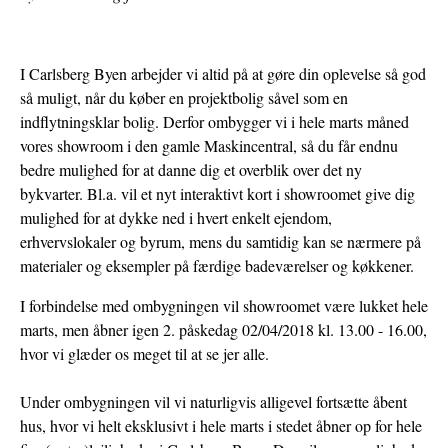
BOLIGER
I Carlsberg Byen arbejder vi altid på at gøre din oplevelse så god
så muligt, når du køber en projektbolig såvel som en
indflytningsklar bolig. Derfor ombygger vi i hele marts måned
vores showroom i den gamle Maskincentral, så du får endnu
bedre mulighed for at danne dig et overblik over det ny
bykvarter. Bl.a. vil et nyt interaktivt kort i showroomet give dig
mulighed for at dykke ned i hvert enkelt ejendom,
erhvervslokaler og byrum, mens du samtidig kan se nærmere på
materialer og eksempler på færdige badeværelser og køkkener.
I forbindelse med ombygningen vil showroomet være lukket hele
marts, men åbner igen 2. påskedag 02/04/2018 kl. 13.00 - 16.00,
hvor vi glæder os meget til at se jer alle.
Under ombygningen vil vi naturligvis alligevel fortsætte åbent
hus, hvor vi helt eksklusivt i hele marts i stedet åbner op for hele