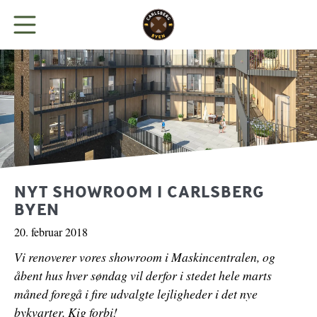
BYEN
LEJ KONTOR
BUTIKKER
NYT SHOWROOM I CARLSBERG
BYEN
SPIS
20. februar 2018
Vi renoverer vores showroom i Maskincentralen, og
NYHEDER
åbent hus hver søndag vil derfor i stedet hele marts
måned foregå i fire udvalgte lejligheder i det nye
PARKERING
bykvarter. Kig forbi!